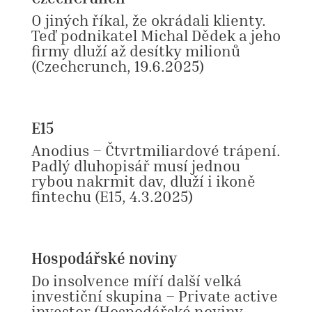
O jiných říkal, že okrádali klienty.
Teď podnikatel Michal Dědek a jeho
firmy dluží až desítky milionů
(Czechcrunch, 19.6.2025)
E15
Anodius – Čtvrtmiliardové trápení.
Padlý dluhopisář musí jednou
rybou nakrmit dav, dluží i ikoně
fintechu
(E15, 4.3.2025)
Hospodářské noviny
Do insolvence míří další velká
investiční skupina – Private active
investor
(Hospodářské noviny,