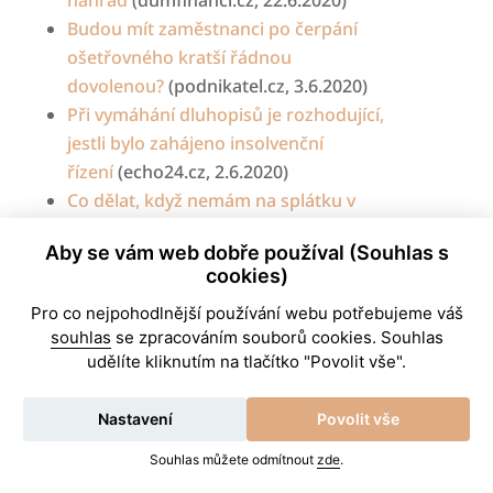
Budou mít zaměstnanci po čerpání
ošetřovného kratší řádnou
dovolenou?
(podnikatel.cz, 3.6.2020)
Při vymáhání dluhopisů je rozhodující,
jestli
bylo zahájeno insolvenční
řízení
(echo24.cz, 2.6.2020)
Co dělat, když nemám na splátku v
insolvenci. Zruší mi oddlužení?
(ČTK 2.6.2020)
Aby se vám web dobře používal (Souhlas s
Zmírnění pravidel oddlužení nahrává
cookies)
dlužníkům, jejichž cílem je uhradit věřitelům
Pro co nejpohodlnější používání webu potřebujeme váš
co nejméně
(Češi v právu, 1.6.2020)
souhlas
se zpracováním souborů cookies. Souhlas
Podání věřitelského insolvenčního návrhu
udělíte kliknutím na tlačítko "Povolit vše".
během koronaviru
(banky.cz, 26.5.2020)
Využívají, nebo zneužívají zaměstnanci
Nastavení
Povolit vše
čerpání
ošetřovného?
(podnikatel.cz,
25.5.2020)
Souhlas můžete odmítnout
zde
.
Jaké příjmy a v jaké výši podléhají
srážkám v