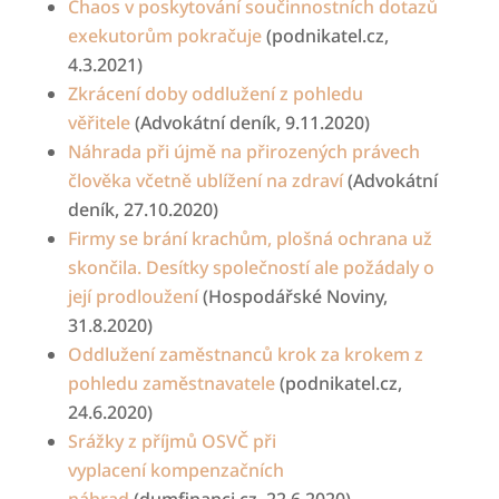
Chaos v poskytování součinnostních dotazů
exekutorům pokračuje
(podnikatel.cz,
4.3.2021)
Zkrácení doby oddlužení z pohledu
věřitele
(Advokátní deník, 9.11.2020)
Náhrada při újmě na přirozených
právech
člověka včetně ublížení na
zdraví
(Advokátní
deník, 27.10.2020)
Firmy se brání krachům, plošná ochrana už
skončila.
Desítky společností ale požádaly o
její prodloužení
(Hospodářské Noviny,
31.8.2020)
Oddlužení zaměstnanců krok za krokem z
pohledu zaměstnavatele
(podnikatel.cz,
24.6.2020)
Srážky z příjmů OSVČ při
vyplacení
kompenzačních
náhrad
(dumfinanci.cz, 22.6.2020)