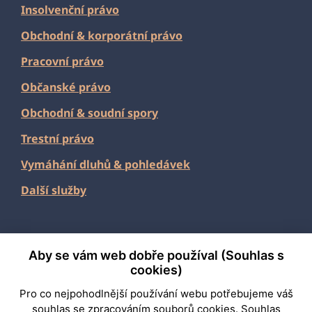
Insolvenční právo
Obchodní
&
korporátní právo
Pracovní právo
Občanské právo
Obchodní & soudní spory
Trestní právo
Vymáhání dluhů & pohledávek
Další služby
Aby se vám web dobře používal (Souhlas s
2026 Fabian & Partners
cookies)
Pro co nejpohodlnější používání webu potřebujeme váš
Připravila
PORTA
souhlas
se zpracováním souborů cookies. Souhlas