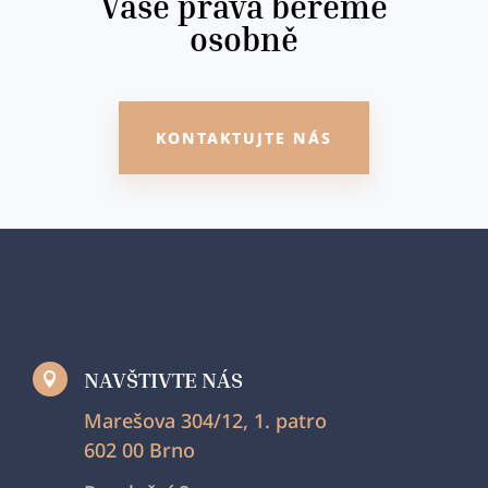
Vaše práva bereme
osobně
KONTAKTUJTE NÁS
NAVŠTIVTE NÁS

Marešova 304/12, 1. patro
602 00 Brno