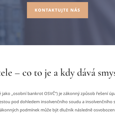
KONTAKTUJTE NÁS
le – co to je a kdy dává smy
 jako „osobní bankrot OSVČ“) je zákonný způsob řešení úpa
cestou pod dohledem insolvenčního soudu a insolvenčního 
í zákonných podmínek může být dlužník následně osvobozen