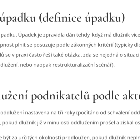
 úpadku (definice úpadku)
v úpadku. Úpadek je zpravidla dán tehdy, když má dlužník víc
opnost plnit se posuzuje podle zákonných kritérií (typicky 
se v praxi často řeší také otázka, zda se nejedná o situaci,
dlužení, nebo naopak restrukturalizační scénář).
lužení podnikatelů podle akt
 oddlužení nastavena na tři roky (počítáno od schválení od
, pokud dlužník již v minulosti oddlužením prošel a získal o
 být za určitých okolností prodloužen, pokud dlužník nepl