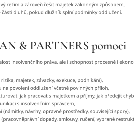
ový režim a zároveň řešit majetek zákonným způsobem,
části dluhů, pokud dlužník splní podmínky oddlužení.
BIAN & PARTNERS pomoci
ost insolvenčního práva, ale i schopnost procesně i ekonomi
 rizika, majetek, závazky, exekuce, podnikání),
 na povolení oddlužení včetně povinných příloh,
kturovat, jak pracovat s majetkem a příjmy, jak předejít chy
munikaci s insolvenčním správcem,
 (námitky, návrhy, opravné prostředky, související spory),
 (pracovněprávní dopady, smlouvy, ručení, vybrané restrukt