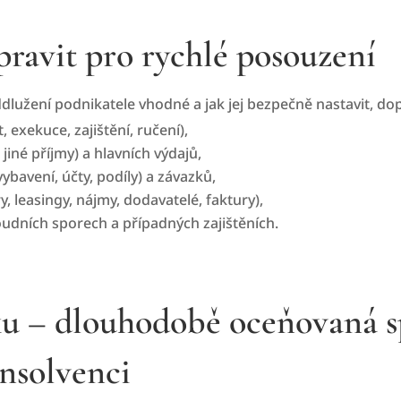
pravit pro rychlé posouzení
dlužení podnikatele vhodné a jak jej bezpečně nastavit, d
 exekuce, zajištění, ručení),
jiné příjmy) a hlavních výdajů,
ybavení, účty, podíly) a závazků,
 leasingy, nájmy, dodavatelé, faktury),
oudních sporech a případných zajištěních.
ku – dlouhodobě oceňovaná sp
insolvenci