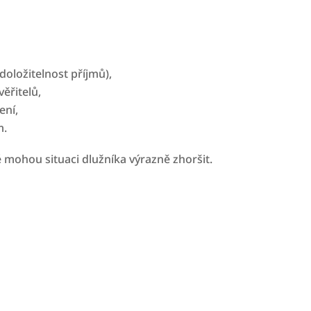
doložitelnost příjmů),
ěřitelů,
ení,
m.
mohou situaci dlužníka výrazně zhoršit.