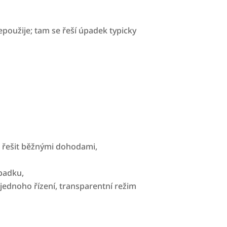
nepoužije; tam se řeší úpadek typicky
ně řešit běžnými dohodami,
úpadku,
o jednoho řízení, transparentní režim