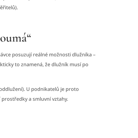
řitelů).
zkoumá“
ávce posuzují reálné možnosti dlužníka –
rakticky to znamená, že dlužník musí po
ddlužení). U podnikatelů je proto
 prostředky a smluvní vztahy.