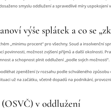
osaženo smyslu oddlužení a spravedlivé míry uspokojení vě
tanoví výše splátek a co se „
chém „minimu procent“ pro všechny. Soud a insolvenční spr
vací povinnosti, možnost zvýšení příjmů a další okolnosti. P
nost a schopnost plnit oddlužení „podle svých možností“.
podléhat zpeněžení (v rozsahu podle schváleného způsobu o
tuaci už na začátku, včetně dopadů na podnikání, provozní
a (OSVČ) v oddlužení