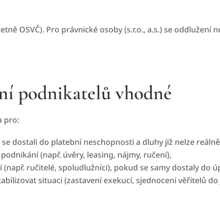
etně OSVČ). Pro právnické osoby (s.r.o., a.s.) se oddlužení 
ení podnikatelů vhodné
 pro:
 se dostali do platební neschopnosti a dluhy již nelze reál
odnikání (např. úvěry, leasing, nájmy, ručení),
í (např. ručitelé, spoludlužníci), pokud se samy dostaly do 
abilizovat situaci (zastavení exekucí, sjednocení věřitelů d