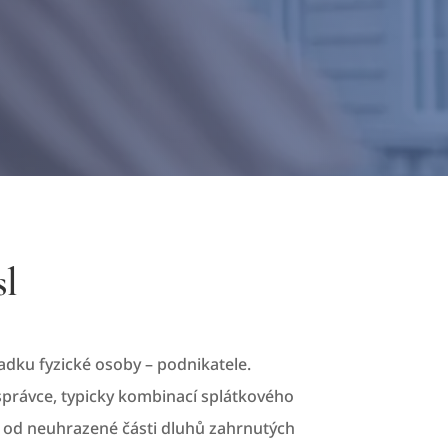
sl
dku fyzické osoby – podnikatele.
správce, typicky kombinací splátkového
 od neuhrazené části dluhů zahrnutých