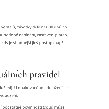
e věřitelů, závazky déle než 30 dnů po
dlouhodobé neplnění, zastavení plateb,
 kdy je vhodnější jiný postup (např.
uálních pravidel
dlužení). U opakovaného oddlužení se
svobození.
ní podstatné povinnosti (soud může