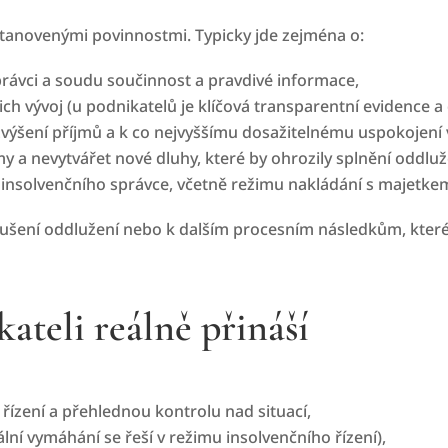
stanovenými povinnostmi. Typicky jde zejména o:
rávci a soudu součinnost a pravdivé informace,
ich vývoj (u podnikatelů je klíčová transparentní evidence a 
zvýšení příjmů a k co nejvyššímu dosažitelnému uspokojení v
y a nevytvářet nové dluhy, které by ohrozily splnění oddluž
insolvenčního správce, včetně režimu nakládání s majetke
ušení oddlužení nebo k dalším procesním následkům, které 
ateli reálně přináší
ízení a přehlednou kontrolu nad situací,
lní vymáhání se řeší v režimu insolvenčního řízení),