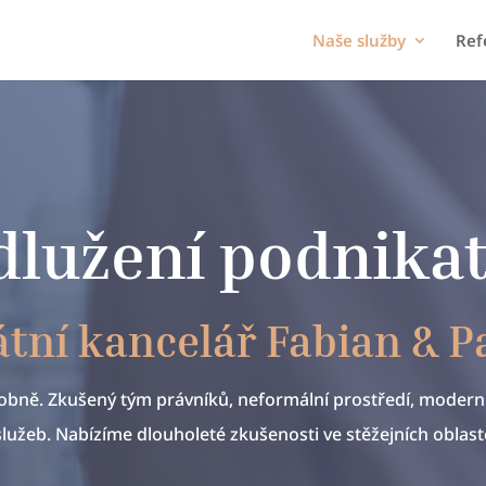
Naše služby
Ref
lužení podnika
tní kancelář Fabian & P
bně. Zkušený tým právníků, neformální prostředí, moderní
služeb. Nabízíme dlouholeté zkušenosti ve stěžejních oblast