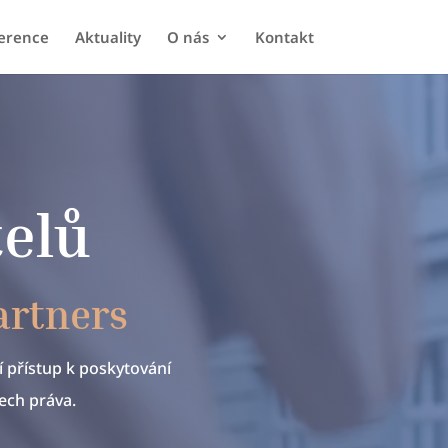
erence
Aktuality
O nás
Kontakt
telů
artners
 přístup k poskytování
ech práva.