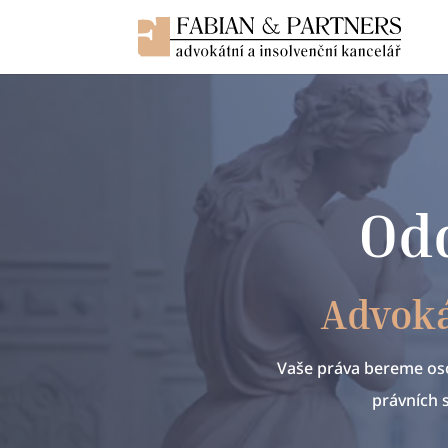
Odd
Advoká
Vaše práva bereme oso
právních 