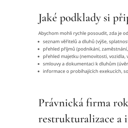
Jaké podklady si při
Abychom mohli rychle posoudit, zda je od
seznam věřitelů a dluhů (výše, splatnost,
přehled příjmů (podnikání, zaměstnání, 
přehled majetku (nemovitosti, vozidla, v
smlouvy a dokumentaci k dluhům (úvěry,
informace o probíhajících exekucích, s
Právnická firma ro
restrukturalizace a 