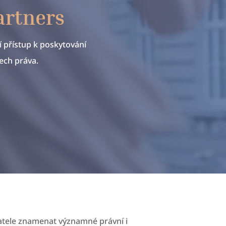
artners
 přístup k poskytování
ech práva.
tele znamenat významné právní i