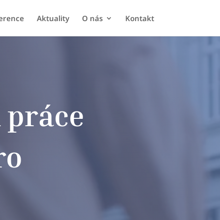
erence
Aktuality
O nás
Kontakt
 práce
ro