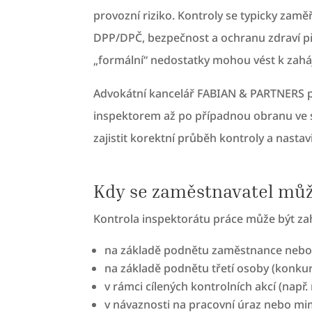
provozní riziko. Kontroly se typicky zam
DPP/DPČ, bezpečnost a ochranu zdraví při 
„formální“ nedostatky mohou vést k zaháje
Advokátní kancelář FABIAN & PARTNERS p
inspektorem až po případnou obranu ve sp
zajistit korektní průběh kontroly a nastav
Kdy se zaměstnavatel můž
Kontrola inspektorátu práce může být za
na základě podnětu zaměstnance nebo
na základě podnětu třetí osoby (konku
v rámci cílených kontrolních akcí (např
v návaznosti na pracovní úraz nebo m