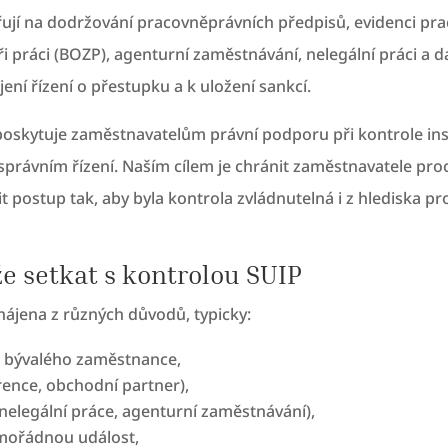
ěřují na dodržování pracovněprávních předpisů, evidenci p
práci (BOZP), agenturní zaměstnávání, nelegální práci a da
ní řízení o přestupku a k uložení sankcí.
oskytuje zaměstnavatelům právní podporu při kontrole ins
rávním řízení. Naším cílem je chránit zaměstnavatele proce
it postup tak, aby byla kontrola zvládnutelná i z hlediska p
e setkat s kontrolou SUIP
hájena z různých důvodů, typicky:
 bývalého zaměstnance,
rence, obchodní partner),
. nelegální práce, agenturní zaměstnávání),
imořádnou událost,