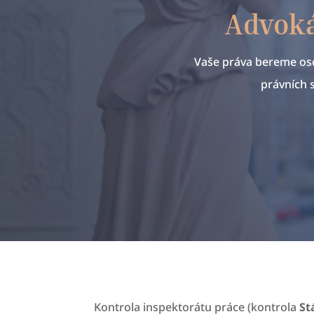
Advoká
Vaše práva bereme oso
právních 
Kontrola inspektorátu práce (kontrola
St