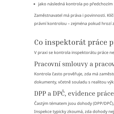
jako následná kontrola po předchozím z
Zaměstnavatel má práva i povinnosti. Kl
právní kontrolou – zejména pokud hrozí 
Co inspektorát práce p
V praxi se kontrola inspektorátu práce nej
Pracovní smlouvy a prac
Kontrola často prověřuje, zda má zaměst
dokumenty, včetně souladu s realitou vý
DPP a DPČ, evidence prác
Častým tématem jsou dohody (DPP/DPČ), j
Inspekce typicky zkoumá, zda dohody nej