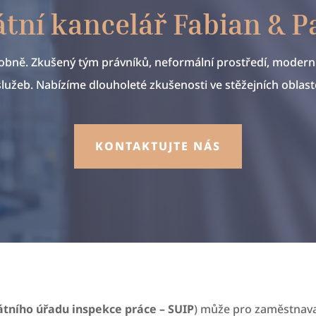
tní kancelář Fabian & P
bně. Zkušený tým právníků, neformální prostředí, moderní
služeb. Nabízíme dlouholeté zkušenosti ve stěžejních oblast
KONTAKTUJTE NÁS
átního úřadu inspekce práce – SUIP
) může pro zaměstnava