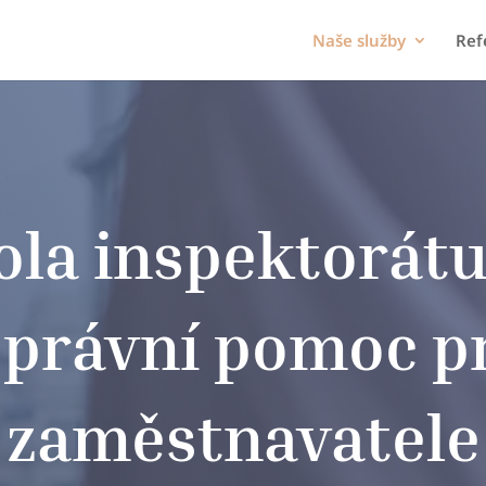
Naše služby
Ref
ola inspektorátu
 právní pomoc p
zaměstnavatele