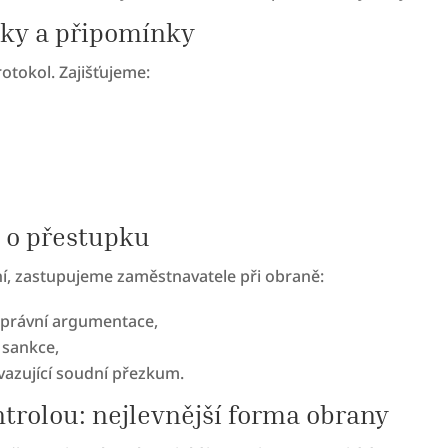
tky a připomínky
otokol. Zajišťujeme:
 o přestupku
ní, zastupujeme zaměstnavatele při obraně:
, právní argumentace,
 sankce,
vazující soudní přezkum.
ntrolou: nejlevnější forma obrany