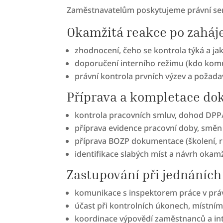
Zaměstnavatelům poskytujeme právní servi
Okamžitá reakce po zaháje
zhodnocení, čeho se kontrola týká a jaký
doporučení interního režimu (kdo komun
právní kontrola prvních výzev a požada
Příprava a kompletace do
kontrola pracovních smluv, dohod DPP
příprava evidence pracovní doby, směn
příprava BOZP dokumentace (školení, ri
identifikace slabých míst a návrh okam
Zastupování při jednáníc
komunikace s inspektorem práce v pr
účast při kontrolních úkonech, místním 
koordinace výpovědí zaměstnanců a in