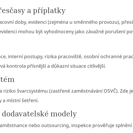
řesčasy a příplatky
acovní doby, evidenci (zejména u směnného provozu), přesča
v evidenci mohou být vyhodnoceny jako závažné porušení po
e, interní postupy, rizika pracoviště, osobní ochranné pra
kontrola přísnější a důkazní situace citlivější.
stém
 a riziko švarcsystému (zastřené zaměstnávání OSVČ). Zde je
 a místní šetření.
 dodavatelské modely
zaměstnance nebo outsourcing, inspekce prověřuje splněn