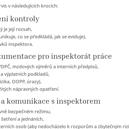
s v následujících krocích:
ní kontroly
 je její rozsah,
ikuje, co se předkládá, jak se eviduje),
vků inspektora.
kumentace pro inspektorát práce
/DPČ, mzdových výměrů a interních předpisů,
 a výplatních podkladů,
zika, OOPP, úrazy),
žitých nápravných opatření.
h a komunikace s inspektorem
ávně bezpečném režimu,
šetření a jednáních,
terních osob (aby nedocházelo k rozporům a zbytečným riz