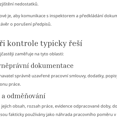
jištění nedostatků.
íčové je, aby komunikace s inspektorem a předkládání doku
závěr o porušení předpisů.
ři kontrole typicky řeší
častěji zaměřuje na tyto oblasti:
ovněprávní dokumentace
navatel správně uzavřené pracovní smlouvy, dodatky, popis
konu práce.
e a odměňování
ejich obsah, rozsah práce, evidence odpracované doby, dov
sou fakticky používány jako náhrada pracovního poměru v r