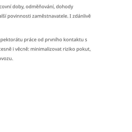
racovní doby, odměňování, dohody
lší povinnosti zaměstnavatele. I zdánlivě
pektorátu práce od prvního kontaktu s
sně i věcně: minimalizovat riziko pokut,
rovozu.