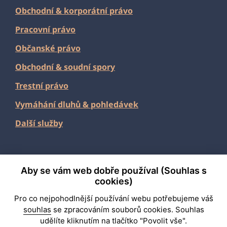
Obchodní
&
korporátní právo
Pracovní právo
Občanské právo
Obchodní & soudní spory
Trestní právo
Vymáhání dluhů & pohledávek
Další služby
Aby se vám web dobře používal (Souhlas s
2026 Fabian & Partners
cookies)
Pro co nejpohodlnější používání webu potřebujeme váš
Připravila
PORTA
souhlas
se zpracováním souborů cookies. Souhlas
udělíte kliknutím na tlačítko "Povolit vše".