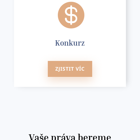

Konkurz
ZJISTIT VÍC
Vaše práva bereme