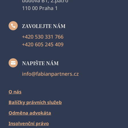
budova B1, 2.patro
110 00 Praha 1
ZAVOLEJTE NÁM

+420 530 331 766
+420 605 245 409
NAPIŠTE NÁM

info@fabianpartners.cz
O nás
Balíčky právních služeb
Odměna advokáta
Insolvenční právo