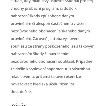
situaci, kdy mladistvý úspěšně vykonal pro něj
vhodný probační program, či došlo k
nahrazení škody způsobené daným
proviněním či alespoň částečnému vrácení
bezdůvodného obohacení získaného daným
proviněním. Zároveň je třeba vyslovení
souhlasu ze strany poškozeného, že s takovým
nahrazením škody či navrácením
bezdůvodného obohacení souhlasil. Případně
že došlo k vyslovení napomenutí s výstrahou
mladistvému, přičemž takové řešení lze
považovat z hlediska účelu řízení za
dostatečné.
Závěr