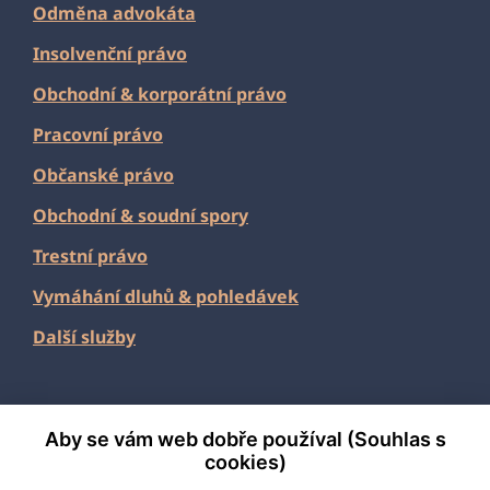
Odměna advokáta
Insolvenční právo
Obchodní
&
korporátní právo
Pracovní právo
Občanské právo
Obchodní & soudní spory
Trestní právo
Vymáhání dluhů & pohledávek
Další služby
Aby se vám web dobře používal (Souhlas s
2026 Fabian & Partners
cookies)