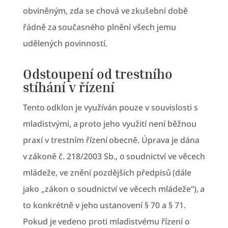
obviněným, zda se chová ve zkušební době
řádně za současného plnění všech jemu
udělených povinností.
Odstoupení od trestního
stíhání v řízení
Tento odklon je využíván pouze v souvislosti s
mladistvými, a proto jeho využití není běžnou
praxí v trestním řízení obecně. Úprava je dána
v zákoně č. 218/2003 Sb., o soudnictví ve věcech
mládeže, ve znění pozdějších předpisů (dále
jako „zákon o soudnictví ve věcech mládeže“), a
to konkrétně v jeho ustanovení § 70 a § 71.
Pokud je vedeno proti mladistvému řízení o