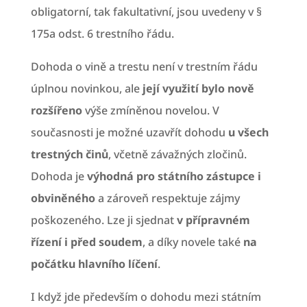
obligatorní, tak fakultativní, jsou uvedeny v §
175a odst. 6 trestního řádu.
Dohoda o vině a trestu není v trestním řádu
úplnou novinkou, ale
její využití bylo nově
rozšířeno
výše zmíněnou novelou. V
současnosti je možné uzavřít dohodu
u všech
trestných činů
, včetně závažných zločinů.
Dohoda je
výhodná pro státního zástupce i
obviněného
a zároveň respektuje zájmy
poškozeného. Lze ji sjednat
v přípravném
řízení i před soudem
, a díky novele také
na
počátku hlavního líčení
.
I když jde především o dohodu mezi státním