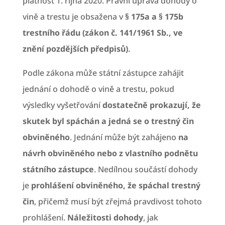
platnost 1. října 2020. Právní úprava dohody o
vině a trestu je obsažena v
§ 175a a § 175b
trestního řádu (zákon č. 141/1961 Sb., ve
znění pozdějších předpisů)
.
Podle zákona může státní zástupce zahájit
jednání o dohodě o vině a trestu, pokud
výsledky vyšetřování
dostatečně prokazují, že
skutek byl spáchán a jedná se o trestný čin
obviněného
. Jednání může být zahájeno
na
návrh obviněného nebo z vlastního podnětu
státního zástupce
. Nedílnou součástí dohody
je
prohlášení obviněného, že spáchal trestný
čin
, přičemž musí být zřejmá pravdivost tohoto
prohlášení.
Náležitosti dohody
, jak