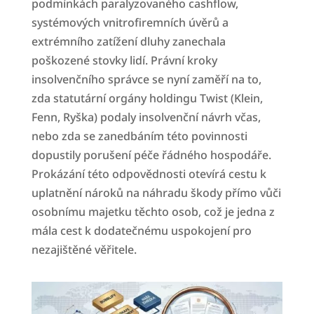
podmínkách paralyzovaného cashflow,
systémových vnitrofiremních úvěrů a
extrémního zatížení dluhy zanechala
poškozené stovky lidí. Právní kroky
insolvenčního správce se nyní zaměří na to,
zda statutární orgány holdingu Twist (Klein,
Fenn, Ryška) podaly insolvenční návrh včas,
nebo zda se zanedbáním této povinnosti
dopustily porušení péče řádného hospodáře.
Prokázání této odpovědnosti otevírá cestu k
uplatnění nároků na náhradu škody přímo vůči
osobnímu majetku těchto osob, což je jedna z
mála cest k dodatečnému uspokojení pro
nezajištěné věřitele.