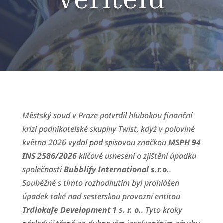
Městský soud v Praze potvrdil hlubokou finanční
krizi podnikatelské skupiny Twist, když v polovině
května 2026 vydal pod spisovou značkou
MSPH 94
INS 2586/2026
klíčové usnesení o zjištění úpadku
společnosti
Bubblify International s.r.o.
.
Souběžně s tímto rozhodnutím byl prohlášen
úpadek také nad sesterskou provozní entitou
Trdlokafe Development 1 s. r. o.
. Tyto kroky