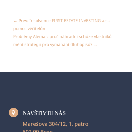
←
Prev: Insolvence FIRST ESTATE INVESTING a.s.:
pomoc věřitelům
Problémy Alemar: proč náhradní schůze vlastníků
mění strategii pro vymáhání dluhopisů?
→
NAVŠTIVTE NÁS

Marešova 304/12, 1. patro
602 00 Brno