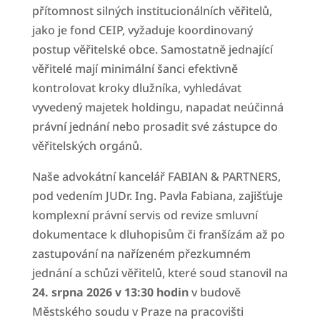
přítomnost silných institucionálních věřitelů,
jako je fond CEIP, vyžaduje koordinovaný
postup věřitelské obce. Samostatně jednající
věřitelé mají minimální šanci efektivně
kontrolovat kroky dlužníka, vyhledávat
vyvedený majetek holdingu, napadat neúčinná
právní jednání nebo prosadit své zástupce do
věřitelských orgánů.
Naše advokátní kancelář FABIAN & PARTNERS,
pod vedením JUDr. Ing. Pavla Fabiana, zajišťuje
komplexní právní servis od revize smluvní
dokumentace k dluhopisům či franšízám až po
zastupování na nařízeném přezkumném
jednání a schůzi věřitelů, které soud stanovil na
24. srpna 2026 v 13:30 hodin
v budově
Městského soudu v Praze na pracovišti