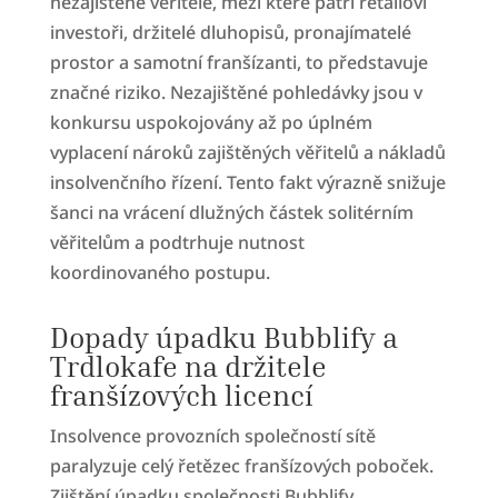
nezajištěné věřitele, mezi které patří retailoví
investoři, držitelé dluhopisů, pronajímatelé
prostor a samotní franšízanti, to představuje
značné riziko. Nezajištěné pohledávky jsou v
konkursu uspokojovány až po úplném
vyplacení nároků zajištěných věřitelů a nákladů
insolvenčního řízení. Tento fakt výrazně snižuje
šanci na vrácení dlužných částek solitérním
věřitelům a podtrhuje nutnost
koordinovaného postupu.
Dopady úpadku Bubblify a
Trdlokafe na držitele
franšízových licencí
Insolvence provozních společností sítě
paralyzuje celý řetězec franšízových poboček.
Zjištění úpadku společnosti Bubblify