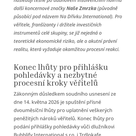
následují těsně po dubnovém insolvenčním návrhu
další koncernové značky
Naše Zmrzka
(původně
působící pod názvem Na Dřívku International). Pro
věřitele, franšízanty i držitele investičních
instrumentů celé skupiny, se již nejedná o
teoretické ekonomické riziko, ale o akutní právní
realitu, která vyžaduje okamžitou procesní reakci.
Konec lhůty pro přihlášku
pohledávky a nezbytné
procesní kroky věřitelů
Zákonným důsledkem soudního usnesení ze
dne 14. května 2026 je spuštění přísné
dvouměsíční lhůty pro uplatnění veškerých
peněžitých nároků věřitelů. Konec lhůty pro
podání přihlášky pohledávky vůči dlužníkovi
Bubblify International s.r.o. i Trdlokafe