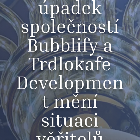
úpadek
společností
Bubblify a
Trdlokafe
Developmen
t mění
situaci
věřitelů