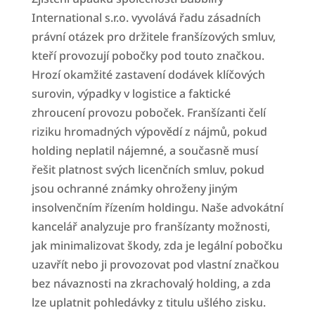
International s.r.o. vyvolává řadu zásadních
právní otázek pro držitele franšízových smluv,
kteří provozují pobočky pod touto značkou.
Hrozí okamžité zastavení dodávek klíčových
surovin, výpadky v logistice a faktické
zhroucení provozu poboček. Franšízanti čelí
riziku hromadných výpovědí z nájmů, pokud
holding neplatil nájemné, a současně musí
řešit platnost svých licenčních smluv, pokud
jsou ochranné známky ohroženy jiným
insolvenčním řízením holdingu. Naše advokátní
kancelář analyzuje pro franšízanty možnosti,
jak minimalizovat škody, zda je legální pobočku
uzavřít nebo ji provozovat pod vlastní značkou
bez návaznosti na zkrachovalý holding, a zda
lze uplatnit pohledávky z titulu ušlého zisku.