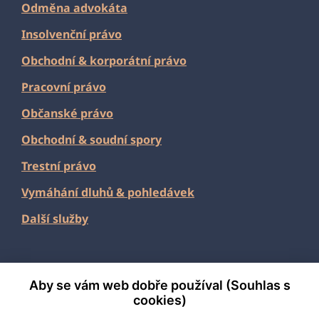
Odměna advokáta
Insolvenční právo
Obchodní
&
korporátní právo
Pracovní právo
Občanské právo
Obchodní & soudní spory
Trestní právo
Vymáhání dluhů & pohledávek
Další služby
Aby se vám web dobře používal (Souhlas s
2026 Fabian & Partners
cookies)