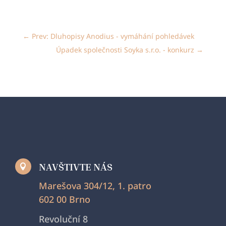
←
Prev: Dluhopisy Anodius - vymáhání pohledávek
Úpadek společnosti Soyka s.r.o. - konkurz
→
NAVŠTIVTE NÁS

Marešova 304/12, 1. patro
602 00 Brno
Revoluční 8