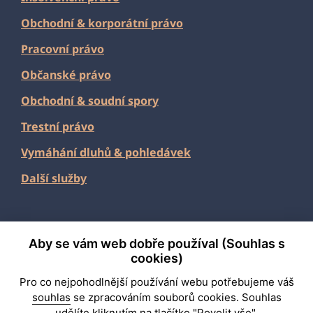
Obchodní
&
korporátní právo
Pracovní právo
Občanské právo
Obchodní & soudní spory
Trestní právo
Vymáhání dluhů & pohledávek
Další služby
Aby se vám web dobře používal (Souhlas s
2026 Fabian & Partners
cookies)
Pro co nejpohodlnější používání webu potřebujeme váš
Připravila
PORTA
souhlas
se zpracováním souborů cookies. Souhlas
udělíte kliknutím na tlačítko "Povolit vše".