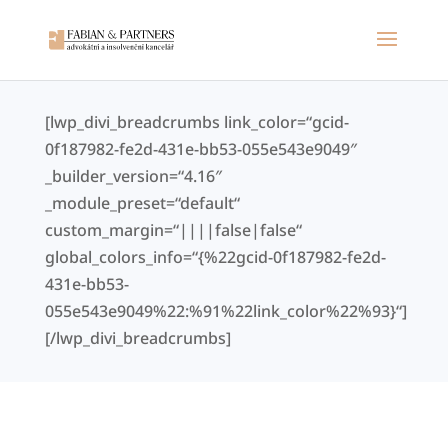
[lwp_divi_breadcrumbs link_color=“gcid-
0f187982-fe2d-431e-bb53-055e543e9049″
_builder_version=“4.16″
_module_preset=“default“
custom_margin=“||||false|false“
global_colors_info=“{%22gcid-0f187982-fe2d-
431e-bb53-
055e543e9049%22:%91%22link_color%22%93}“]
[/lwp_divi_breadcrumbs]