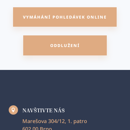
VYMÁHÁNÍ POHLEDÁVEK ONLINE
ODDLUŽENÍ
NAVŠTIVTE NÁS

Marešova 304/12, 1. patro
602 00 Brno