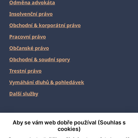
Odměna advokáta
Insolvenční právo
Obchodní
&
korporátní právo
Pracovní právo
Občanské právo
Obchodní & soudní spory
Trestní právo
Vymáhání dluhů & pohledávek
Další služby
Aby se vám web dobře používal (Souhlas s
2026 Fabian & Partners
cookies)