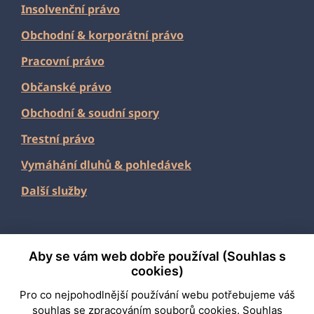
Insolvenční právo
Obchodní
&
korporátní právo
Pracovní právo
Občanské právo
Obchodní & soudní spory
Trestní právo
Vymáhání dluhů & pohledávek
Další služby
Aby se vám web dobře používal (Souhlas s
2026 Fabian & Partners
cookies)
Pro co nejpohodlnější používání webu potřebujeme váš
Připravila
PORTA
souhlas
se zpracováním souborů cookies. Souhlas