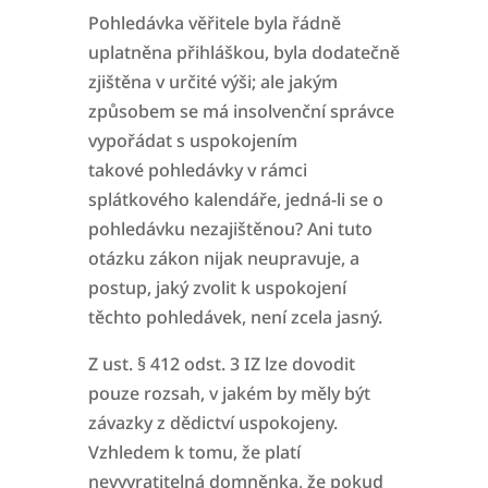
Pohledávka věřitele byla řádně
uplatněna přihláškou, byla dodatečně
zjištěna v určité výši; ale jakým
způsobem se má insolvenční správce
vypořádat s uspokojením
takové
pohledávky v rámci
splátkového kalendáře, jedná-li se o
pohledávku nezajištěnou? Ani tuto
otázku zákon nijak neupravuje, a
postup, jaký zvolit k uspokojení
těchto pohledávek,
není zcela jasný.
Z ust. § 412 odst. 3 IZ lze dovodit
pouze rozsah, v jakém by měly být
závazky z dědictví uspokojeny.
Vzhledem k tomu, že platí
nevyvratitelná domněnka, že pokud