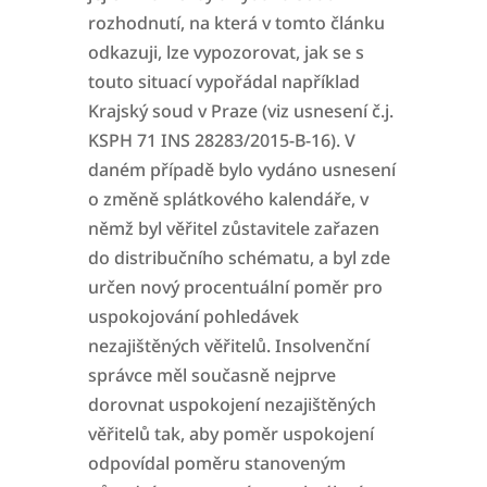
rozhodnutí, na která v tomto článku
odkazuji, lze vypozorovat, jak
se s
touto situací vypořádal například
Krajský soud v Praze (viz usnesení č.j.
KSPH 71 INS 28283/2015-B-16). V
daném případě bylo vydáno usnesení
o změně splátkového
kalendáře, v
němž byl věřitel zůstavitele zařazen
do distribučního schématu, a byl zde
určen nový procentuální poměr pro
uspokojování pohledávek
nezajištěných věřitelů.
Insolvenční
správce měl současně nejprve
dorovnat uspokojení nezajištěných
věřitelů tak, aby poměr uspokojení
odpovídal poměru stanoveným