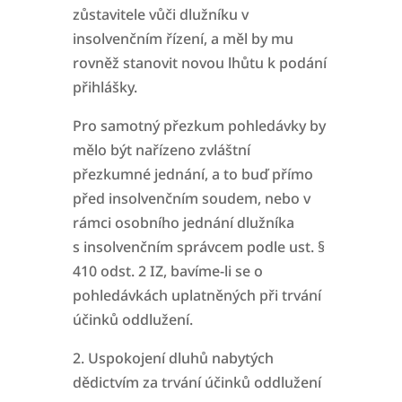
zůstavitele vůči dlužníku v
insolvenčním řízení, a měl by mu
rovněž stanovit
novou lhůtu k podání
přihlášky.
Pro samotný přezkum pohledávky by
mělo být nařízeno zvláštní
přezkumné jednání, a to buď přímo
před insolvenčním soudem, nebo v
rámci osobního jednání dlužníka
s
insolvenčním správcem podle ust. §
410 odst. 2 IZ, bavíme-li se o
pohledávkách uplatněných při trvání
účinků oddlužení.
2. Uspokojení dluhů nabytých
dědictvím za trvání účinků oddlužení