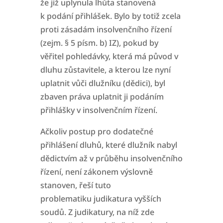
že již uplynula lhůta stanovená
k
podání přihlášek. Bylo by totiž zcela
proti zásadám insolvenčního řízení
(zejm. § 5 písm. b) IZ), pokud by
věřitel pohledávky, která má původ v
dluhu zůstavitele, a kterou lze
nyní
uplatnit vůči dlužníku (dědici), byl
zbaven práva uplatnit ji podáním
přihlášky v insolvenčním řízení.
Ačkoliv postup pro dodatečné
přihlášení dluhů, které dlužník nabyl
dědictvím až v průběhu insolvenčního
řízení, není zákonem výslovně
stanoven, řeší tuto
problematiku
judikatura vyšších
soudů.
Z judikatury, na níž zde