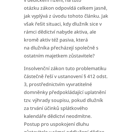
v dědickém řízení, na tuto
otázku
zákon odpovídá celkem jasně,
jak vyplývá z úvodu tohoto článku. Jak
však řešit situaci, kdy dlužník sice v
rámci dědictví nabyde aktiva, ale
kromě aktiv též pasiva, která
na
dlužníka přecházejí společně s
ostatním majetkem zůstavitele?
Insolvenční zákon tuto problematiku
částečně řeší v ustanovení § 412 odst.
3, prostřednictvím vyvratitelné
domněnky předpokládající uplatnění
tzv. výhrady soupisu
, pokud
dlužník
za trvání účinků splátkového
kalendáře dědictví neodmítne.
Postup pro uspokojení dluhu