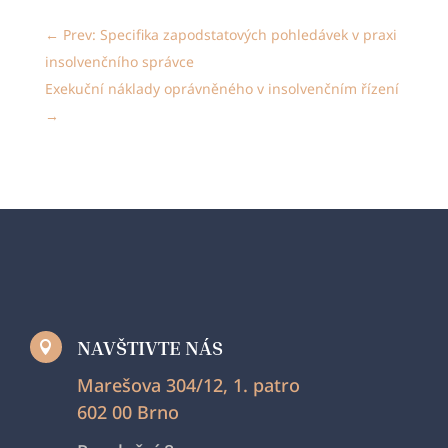
←
Prev: Specifika zapodstatových pohledávek v praxi
insolvenčního správce
Exekuční náklady oprávněného v insolvenčním řízení
→
NAVŠTIVTE NÁS

Marešova 304/12, 1. patro
602 00 Brno