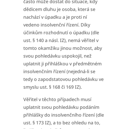
často může dostat do situace, kdy
dědicem dluhu je osoba, která se
nachází v úpadku a je proti ní
vedeno
insolvenční řízení. Díky
účinkům rozhodnutí o úpadku (dle
ust. § 140 a násl. IZ), nemá věřitel v
tomto okamžiku jinou možnost, aby
svou pohledávku uspokojil, než
uplatnit ji
přihláškou v předmětném
insolvenčním řízení (nejedná-li se
tedy o zapodstatovou pohledávku ve
smyslu ust. § 168 či 169 IZ).
Věřitel v těchto případech musí
uplatnit svou pohledávku podáním
přihlášky do insolvenčního řízení (dle
ust. § 173 IZ), a to bez ohledu na to,