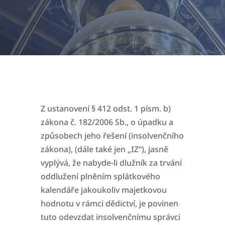
Z ustanovení § 412 odst. 1 písm. b)
zákona č. 182/2006 Sb., o úpadku a
způsobech jeho řešení (insolvenčního
zákona), (dále také jen „IZ“), jasně
vyplývá, že nabyde-li dlužník za
trvání
oddlužení plněním splátkového
kalendáře jakoukoliv majetkovou
hodnotu v rámci dědictví, je povinen
tuto odevzdat insolvenčnímu správci